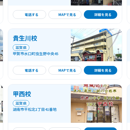
詳細を見る
電話する
MAPで見る
詳細を見る
貴生川校
滋賀県
甲賀市水口町虫生野中央45
詳細を見る
電話する
MAPで見る
詳細を見る
甲西校
滋賀県
湖南市平松北1丁目41番地
詳細を見る