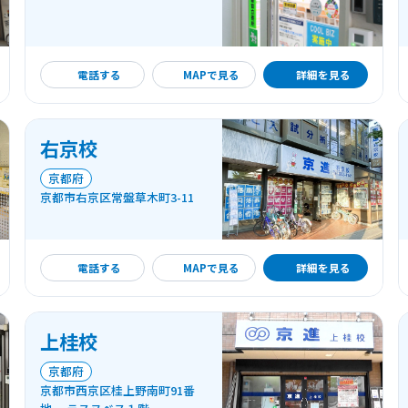
詳細を見る
電話する
MAPで見る
詳細を見る
右京校
京都府
京都市右京区常盤草木町3-11
詳細を見る
電話する
MAPで見る
詳細を見る
上桂校
京都府
京都市西京区桂上野南町91番