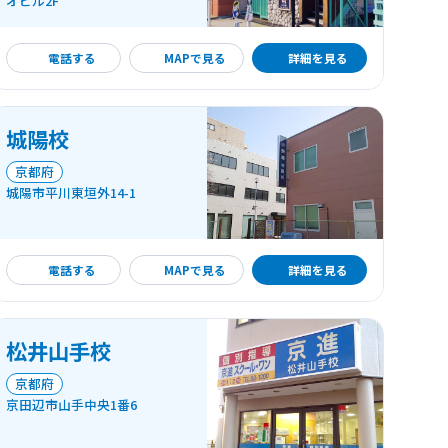
オビル2F
詳細を見る
電話する
MAPで見る
詳細を見る
城陽校
京都府
城陽市平川東垣外14-1
詳細を見る
電話する
MAPで見る
詳細を見る
松井山手校
京都府
京田辺市山手中央1番6