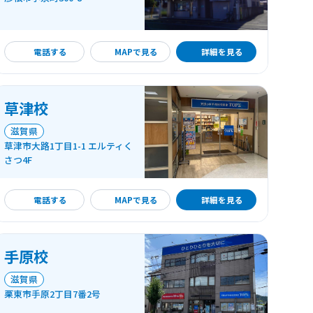
詳細を見る
電話する
MAPで見る
詳細を見る
草津校
滋賀県
草津市大路1丁目1-1 エルティく
さつ4F
詳細を見る
電話する
MAPで見る
詳細を見る
手原校
滋賀県
栗東市手原2丁目7番2号