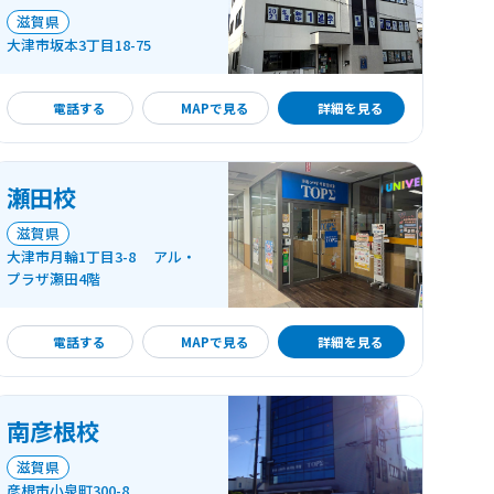
滋賀県
大津市坂本3丁目18-75
詳細を見る
電話する
MAPで見る
詳細を見る
瀬田校
滋賀県
大津市月輪1丁目3-8 アル・
プラザ瀬田4階
詳細を見る
電話する
MAPで見る
詳細を見る
南彦根校
滋賀県
彦根市小泉町300-8