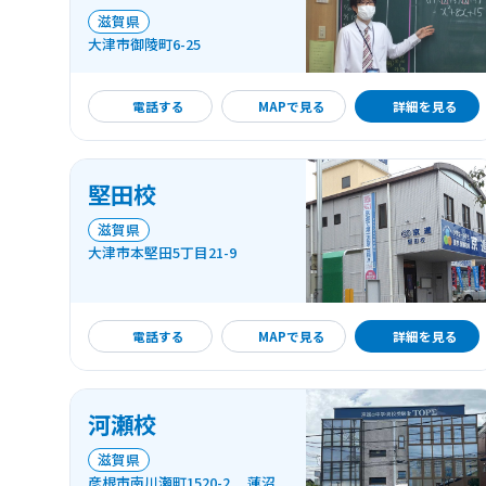
滋賀県
大津市御陵町6-25
詳細を見る
電話する
MAPで見る
詳細を見る
堅田校
滋賀県
大津市本堅田5丁目21-9
詳細を見る
電話する
MAPで見る
詳細を見る
河瀬校
滋賀県
彦根市南川瀬町1520-2 蓮沼