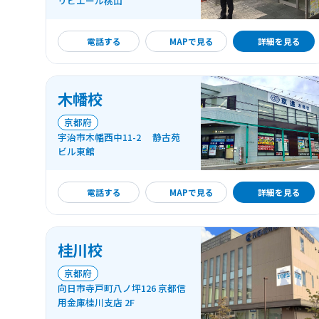
リビエール桃山
詳細を見る
電話する
MAPで見る
詳細を見る
木幡校
京都府
宇治市木幡西中11-2 静古苑
ビル東館
詳細を見る
電話する
MAPで見る
詳細を見る
桂川校
京都府
向日市寺戸町八ノ坪126 京都信
用金庫桂川支店 2F