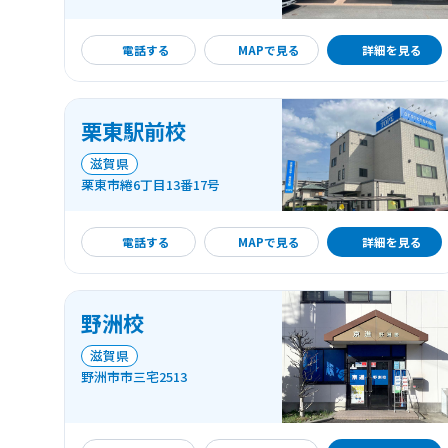
詳細を見る
電話する
MAPで見る
詳細を見る
栗東駅前校
滋賀県
栗東市綣6丁目13番17号
詳細を見る
電話する
MAPで見る
詳細を見る
野洲校
滋賀県
野洲市市三宅2513
詳細を見る