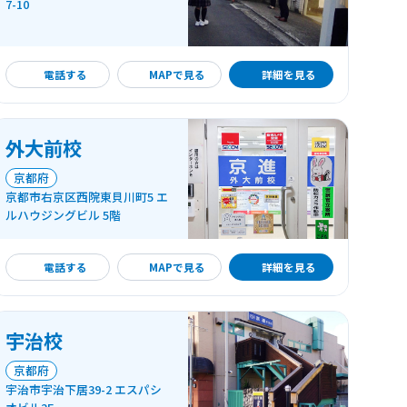
7-10
詳細を見る
電話する
MAPで見る
詳細を見る
外大前校
京都府
京都市右京区西院東貝川町5 エ
ルハウジングビル 5階
詳細を見る
電話する
MAPで見る
詳細を見る
宇治校
京都府
宇治市宇治下居39-2 エスパシ