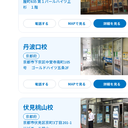
屋町635 第１パールハイツ上
杉 １階
詳細を見る
電話する
MAPで見る
詳細を見る
丹波口校
京都府
京都市下京区中堂寺南町105
号 ゴールドハイツ五条2F
詳細を見る
電話する
MAPで見る
詳細を見る
伏見桃山校
京都府
京都市伏見区京町3丁目201-1