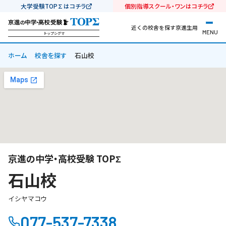
大学受験TOP∑はコチラ
個別指導スクール・ワンはコチラ
近くの校舎を探す
京進生用
MENU
トップシグマ
ホーム
校舎を探す
石山校
京進の中学・高校受験 TOPΣ
石山校
イシヤマコウ
077-537-7338