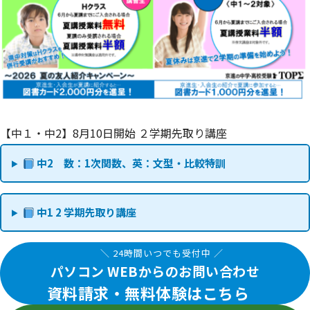
【中１・中2】8月10日開始 ２学期先取り講座
中2 数：1次関数、英：文型・比較特訓
中1 2 学期先取り講座
＼ 24時間いつでも受付中 ／
パソコン WEBからのお問い合わせ
資料請求・無料体験はこちら