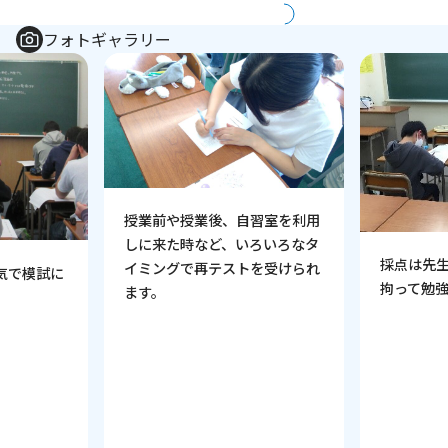
フォトギャラリー
授業前や授業後、自習室を利用
しに来た時など、いろいろなタ
採点は先
イミングで再テストを受けられ
気で模試に
拘って勉
ます。