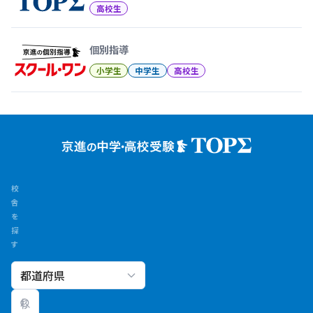
高校生
個別指導
小学生
中学生
高校生
校
舎
を
探
す
校舎検索