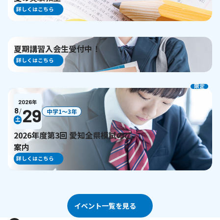
詳しくはこちら
夏期講習入会生受付中！
詳しくはこちら
限定
2026
年
29
8
/
中学1〜3年
土
2026年度第3回 愛知全県模試のご
案内
詳しくはこちら
イベント一覧を見る