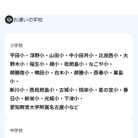
お通いの学校
小学校
平田小・浮野小・山田小・中小田井小・比良西小・大
野木小・稲生小・榎小・枇杷島小・なごや小・
師勝南小・鴨田小・白木小・師勝小・西春小・栗島
小・
新川小・西枇杷島小・古城小・桃栄小・星の宮小・春
日小・新栄小・光城小・下津小・
愛知教育大学附属名古屋小など
中学校