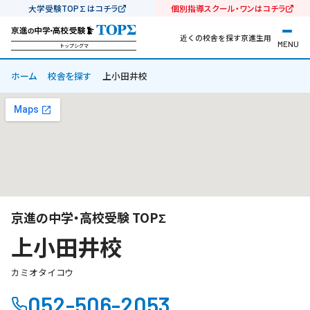
大学受験TOP∑はコチラ
個別指導スクール・ワンはコチラ
近くの校舎を探す
京進生用
MENU
トップシグマ
ホーム
校舎を探す
上小田井校
京進の中学・高校受験 TOPΣ
上小田井校
カミオタイコウ
052-506-2053