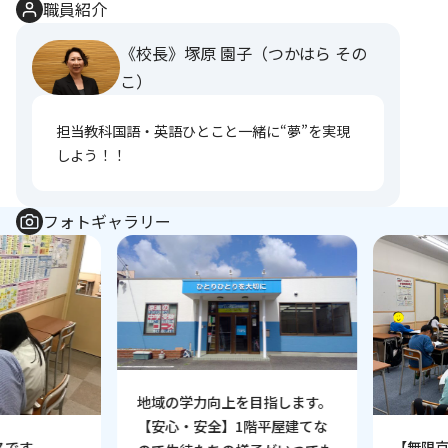
職員紹介
《校長》塚原 園子（つかはら その
こ）
担当教科国語・英語ひとこと一緒に“夢”を実現
しよう！！
フォトギャラリー
地域の学力向上を目指します。
【安心・安全】1階平屋建てな
です
【無限京進