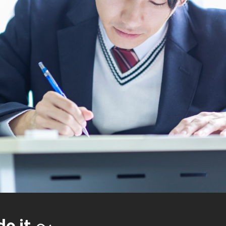
o it.
～