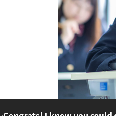
～
Congrats! I knew you could d