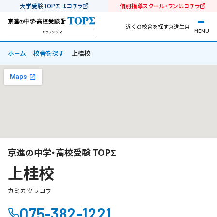
大学受験TOP∑はコチラ
個別指導スクール・ワンはコチラ
近くの校舎を探す
京進生用
MENU
トップシグマ
ホーム
校舎を探す
上桂校
京進の中学・高校受験 TOPΣ
上桂校
カミカツラコウ
075-382-1221