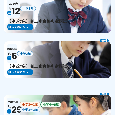
2026
年
12
9
/
中学3年
土
【中3対象】御三家合格判定模試
詳しくはこちら
無料
2026
年
5
9
/
中学2年
土
【中2対象】御三家合格判定模試
詳しくはこちら
無料
2026
年
小学1〜3年
小学4〜6年
29
8
/
中学1〜3年
土