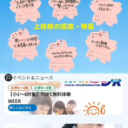
イベント＆ニュース
無料
小学1〜3年
小学4〜6年
【小1～6対象】TOPΣ無料体験
WEEK
詳しくはこちら