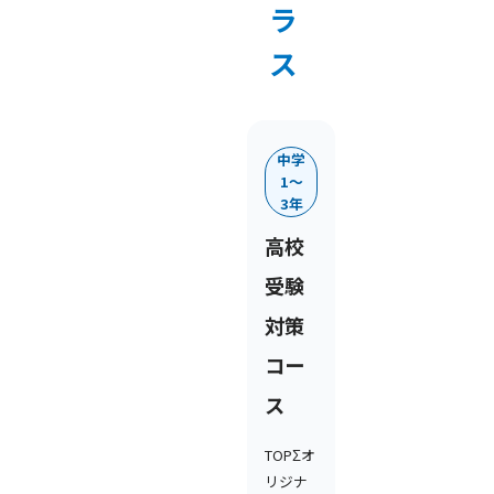
ラ
ス
中学
1〜
3年
高校
受験
対策
コー
ス
TOPΣオ
リジナ