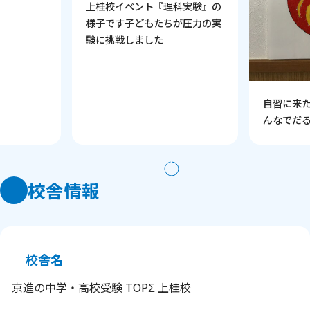
科実験』の
小テスト
が圧力の実
管理をし
自習に来たらシールを１枚。み
んなでだるまをつくりました！
校舎情報
校舎名
京進の中学・高校受験 TOPΣ 上桂校