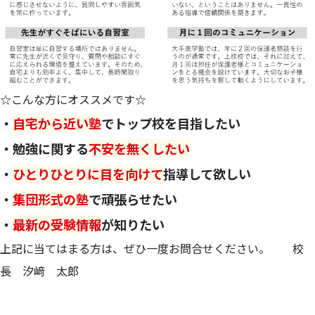
☆こんな方にオススメです☆
・
自宅から近い塾
でトップ校を目指したい
・勉強に関する
不安を無くしたい
・
ひとりひとりに目を向けて
指導して欲しい
・
集団形式の塾
で頑張らせたい
・
最新の受験情報
が知りたい
上記に当てはまる方は、ぜひ一度お問合せください。 校
長 汐﨑 太郎