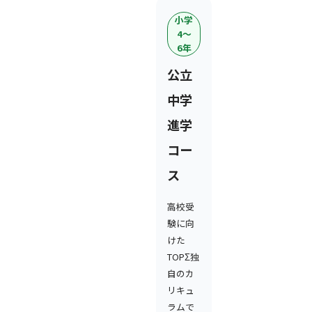
小学
4〜
6年
公立
中学
進学
コー
ス
高校受
験に向
けた
TOPΣ独
自のカ
リキュ
ラムで