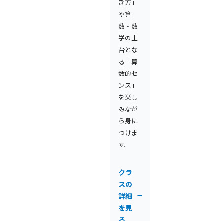
き方」
や算
数・数
学の土
台とな
る「算
数的セ
ンス」
を楽し
みなが
ら身に
つけま
す。
クラ
スの
詳細
を見
る