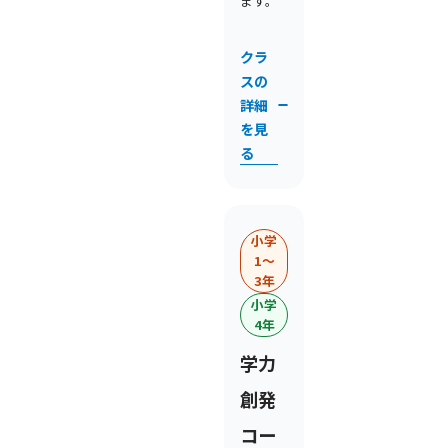
ます。
クラ
スの
詳細
を見
る
小学
1〜
3年
小学
4年
学力
創発
コー