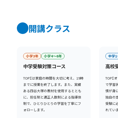
開講クラス
小学3年
小学4〜6年
中学1
中学受験対策コース
高校
TOPΣは家庭の時間を大切に考え、19時
TOPΣ
までに授業を終了します。また、実績
で学習
ある四谷大塚の教材を使用するととも
慣が身
に、担任制と適正人数制による指導体
独自の
制で、ひとりひとりの学習を丁寧にフ
受験に
ォローします。
れてい