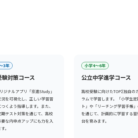
〜3年
小学4〜6年
受験対策コース
公立中学進学コース
オリジナルアプリ「京進Study」
高校受験に向けたTOPΣ独自の
状況を可視化し、正しい学習習
ラムで学習します。「小学生定
につくよう指導します。また、
ト」や「リーチング学習手帳」
定期テスト対策を通じて、高校
を通じて、計画的に学習する習
必要な内申点アップにも力を入
台を育みます。
ます。