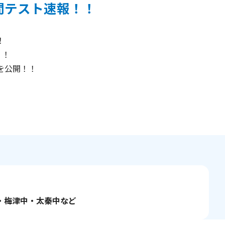
間テスト速報！！
！
！！
を公開！！
・梅津中・太秦中など