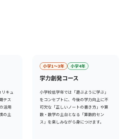
小学1〜3年
小学4年
学力創発コース
カリキュ
小学校低学年では「遊ぶように学ぶ」
期テス
をコンセプトに、今後の学力向上に不
の活用
可欠な「正しいノートの書き方」や算
慣の土
数・数学の土台となる「算数的セン
ス」を楽しみながら身につけます。