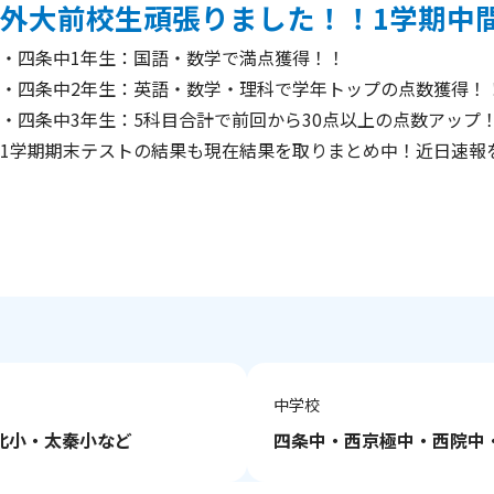
外大前校生頑張りました！！1学期中
・四条中1年生：国語・数学で満点獲得！！
・四条中2年生：英語・数学・理科で学年トップの点数獲得！
・四条中3年生：5科目合計で前回から30点以上の点数アップ
1学期期末テストの結果も現在結果を取りまとめ中！近日速報
中学校
北小・太秦小など
四条中・西京極中・西院中