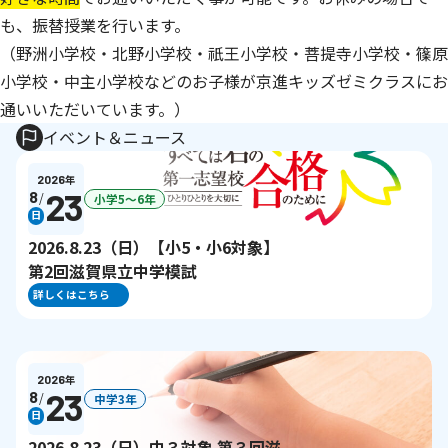
も、振替授業を行います。
（野洲小学校・北野小学校・祇王小学校・菩提寺小学校・篠原
小学校・中主小学校などのお子様が京進キッズゼミクラスにお
通いいただいています。）
イベント＆ニュース
2026
年
23
8
/
小学5〜6年
日
2026.8.23（日）【小5・小6対象】
第2回滋賀県立中学模試
詳しくはこちら
2026
年
23
8
/
中学3年
日
2026.8.23（日）中３対象 第３回滋