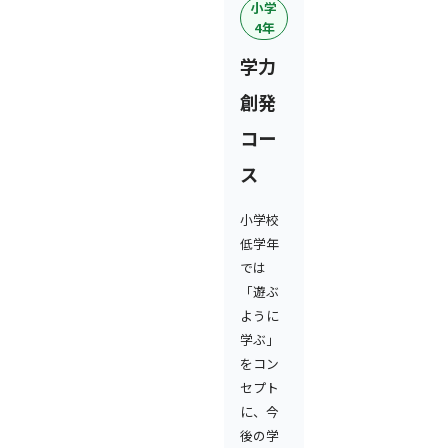
小学
4年
学力
創発
コー
ス
小学校
低学年
では
「遊ぶ
ように
学ぶ」
をコン
セプト
に、今
後の学