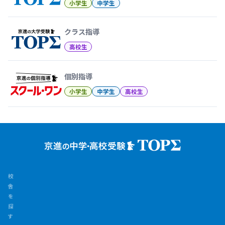
小学生
中学生
クラス指導
高校生
個別指導
小学生
中学生
高校生
校
舎
を
探
す