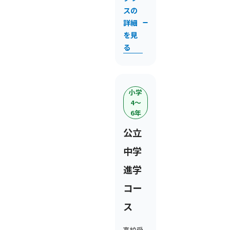
スの
詳細
を見
る
小学
4〜
6年
公立
中学
進学
コー
ス
高校受