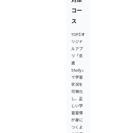
コー
ス
TOPΣオ
リジナ
ルアプ
リ「京
進
Study」
で学習
状況を
可視化
し、正
しい学
習習慣
が身に
つくよ