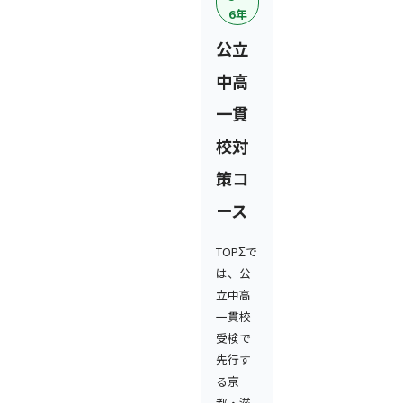
6年
公立
中高
一貫
校対
策コ
ース
TOPΣで
は、公
立中高
一貫校
受検で
先行す
る京
都・滋