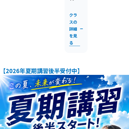
クラ
スの
詳細
を見
る
【2026年夏期講習後半受付中】