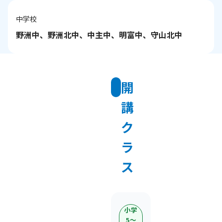
中学校
野洲中、野洲北中、中主中、明富中、守山北中
開
講
ク
ラ
ス
小学
5〜