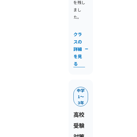
を残し
まし
た。
クラ
スの
詳細
を見
る
中学
1〜
3年
高校
受験
対策