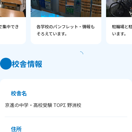
で集中でき
各学校のパンフレット・情報も
駐輪場と
そろえています。
います。
校舎情報
校舎名
京進の中学・高校受験 TOPΣ 野洲校
住所