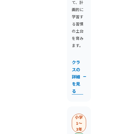
て、計
画的に
学習す
る習慣
の土台
を育み
ます。
クラ
スの
詳細
を見
る
小学
1〜
3年