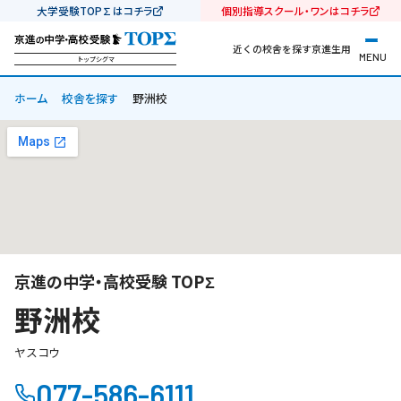
大学受験TOP∑はコチラ
個別指導スクール・ワンはコチラ
近くの校舎を探す
京進生用
MENU
トップシグマ
ホーム
校舎を探す
野洲校
京進の中学・高校受験 TOPΣ
野洲校
ヤスコウ
077-586-6111