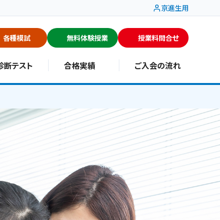
京進生用
各種模試
無料体験授業
授業料問合せ
診断テスト
合格実績
ご入会の流れ