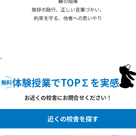
躾の指導
挨拶の励行、正しい言葉づかい、
約束を守る、他者への思いやり
、
体験授業でTOP∑を実感
無料
無料体験授業でトップシグマ
お近くの校舎に
お問合せください！
近くの校舎を探す