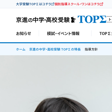
大学受験TOP∑はコチラ
個別指導スクール・ワンはコチラ
ト
お知らせ
模試・イベント情報
TOP
ホーム
京進の中学・高校受験 TOP∑の特長
指導方針