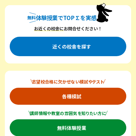
ビ
ゲ
体験授業でTOP∑を実感
無料
ー
無料体験授業でトップシグマを実感
シ
お近くの校舎に
お問合せください！
ョ
ン
近くの校舎を探す
志望校合格に欠かせない模試やテスト
各種模試
講師情報や教室の雰囲気を知りたい方に
無料体験授業