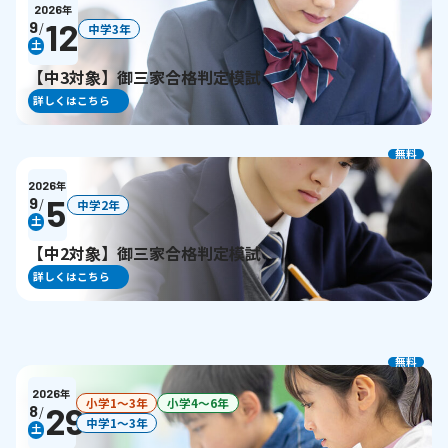
2026
年
12
9
/
中学3年
土
【中3対象】御三家合格判定模試
詳しくはこちら
無料
2026
年
5
9
/
中学2年
土
【中2対象】御三家合格判定模試
詳しくはこちら
無料
2026
年
小学1〜3年
小学4〜6年
29
8
/
中学1〜3年
土