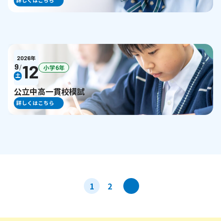
詳しくはこちら
2026
年
12
9
/
小学6年
土
公立中高一貫校模試
詳しくはこちら
投
>
1
2
稿
ナ