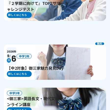
『２学期に向けて』TOPΣサマーチ
ャレンジテスト
詳しくはこちら
無料
2026
年
6
9
/
中学2年
日
【中2対象】御三家魅力発見Day
詳しくはこちら
中学3年
<御三家>英語長文・現代文記述オ
ンライン講座