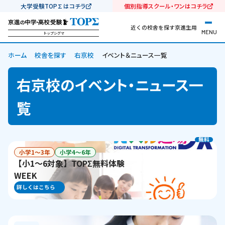
大学受験TOP∑はコチラ
個別指導スクール・ワンはコチラ
近くの校舎を探す
京進生用
MENU
トップシグマ
ホーム
校舎を探す
右京校
イベント＆ニュース一覧
右京校のイベント・ニュース一
覧
無料
小学1〜3年
小学4〜6年
【小1～6対象】TOPΣ無料体験
WEEK
詳しくはこちら