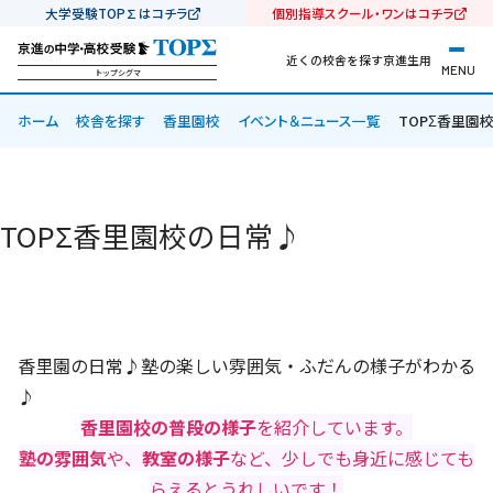
大学受験TOP∑はコチラ
個別指導スクール・ワンはコチラ
近くの校舎を探す
京進生用
MENU
トップシグマ
ホーム
校舎を探す
香里園校
イベント＆ニュース一覧
TOPΣ香里園
TOPΣ香里園校の日常♪
香里園の日常♪塾の楽しい雰囲気・ふだんの様子がわかる
♪
香里園校の普段の様子
を紹介しています。
塾の雰囲気
や、
教室の様子
など、少しでも身近に感じても
らえるとうれしいです！