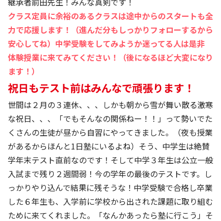
継承者前田先生！みんな真剣です！
クラス定員に余裕のあるクラスは途中からのスタートも全
力で応援します！（進んだ分もしっかりフォローするから
安心してね）中学受験をしてみようか迷ってる人は是非
体験授業に来てみてください！（後になるほど大変になり
ます！）
祝日もテスト前はみんなで頑張ります！
世間は２月の３連休、、、しかも朝から雪が舞い散る激寒
な祝日、、、「でもそんなの関係ねー！！」って勢いでた
くさんの生徒が昼から自習にやってきました。（夜も授業
があるからほんと1日塾にいるよね）そう、中学生は絶賛
学年末テスト直前なのです！そして中学３年生は公立一般
入試まで残り２週間弱！今の学年の最後のテストです。し
っかりやり込んで結果に残そうな！中学受験で合格し卒業
した６年生も、入学前に学校から出された課題に取り組む
ために来てくれました。「なんかあったら塾に行こう」そ