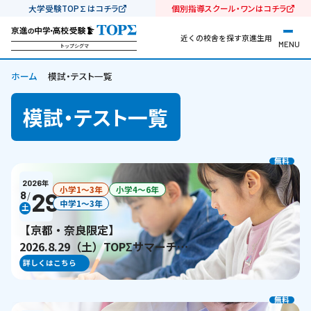
大学受験TOP∑はコチラ
個別指導スクール・ワンはコチラ
近くの校舎を探す
京進生用
MENU
トップシグマ
ホーム
模試・テスト一覧
模試・テスト一覧
無料
2026
年
小学1〜3年
小学4〜6年
29
8
/
中学1〜3年
土
【京都・奈良限定】
2026.8.29（土）TOPΣサマーチャ
レンジテスト
詳しくはこちら
無料