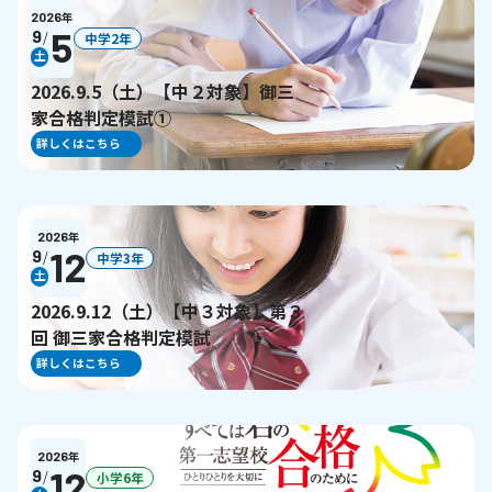
2026
年
5
9
/
中学2年
土
2026.9.5（土）【中２対象】御三
家合格判定模試①
詳しくはこちら
2026
年
12
9
/
中学3年
土
2026.9.12（土）【中３対象】第３
回 御三家合格判定模試
詳しくはこちら
2026
年
12
9
/
小学6年