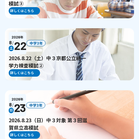
模試③
詳しくはこちら
2026
年
22
8
/
中学3年
土
2026.8.22（土）中３京都公立統一
学力検査模試②
詳しくはこちら
2026
年
23
8
/
中学3年
日
2026.8.23（日）中３対象 第３回滋
賀県立高模試
詳しくはこちら