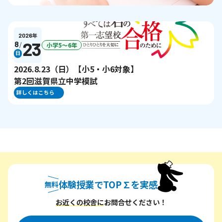
2026
年
23
8
/
小学5〜6年
日
2026.8.23（日）【小5・小6対象】
第2回滋賀県立中学模試
詳しくはこちら
体験授業でTOP∑を実感
無料
無料体験授業でトップシグマを実感
お近くの校舎に
お問合せください！