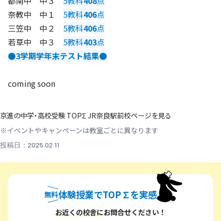
都南中 中３
5教科
408
点
奈教中 中１
5教科
406
点
三笠中 中２
5教科
406
点
若草中 中３
5教科
403
点
●3学期学年末テスト結果●
coming soon
京進の中学・高校受験 TOPΣ JR奈良駅前校ページを見る
※イベントやキャンペーンは教室ごとに異なります
投稿日：2025.02.11
体験授業でTOP∑を実感
無料
無料体験授業でトップシグマを実感
お近くの校舎に
お問合せください！