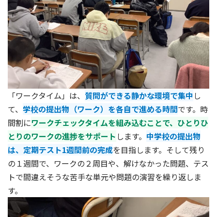
「ワークタイム」は、
質問ができる静かな環境で集中
し
て、
学校の提出物（ワーク）を各自で進める時間
です。時
間割に
ワークチェックタイムを組み込むことで、ひとりひ
とりのワークの進捗をサポート
します。
中学校の提出物
は、定期テスト1週間前の完成
を目指します。そして残り
の１週間で、ワークの２周目や、解けなかった問題、テス
トで間違えそうな苦手な単元や問題の演習を繰り返しま
す。