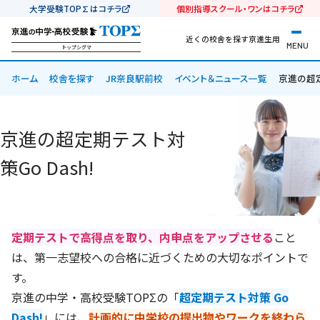
大学受験TOP∑はコチラ
個別指導スクール・ワンはコチラ
近くの校舎を探す
京進生用
MENU
トップシグマ
ホーム
校舎を探す
JR奈良駅前校
イベント＆ニュース一覧
京進の超定
京進の超定期テスト対
策Go Dash!
定期テストで高得点を取り、内申点をアップさせる
こと
は、第一志望校への合格に近づくための大切なポイントで
す。
京進の中学・高校受験TOPΣの「
超定期テスト対策 Go
Dash!
」には、
計画的に中学校の提出物やワークを終わら