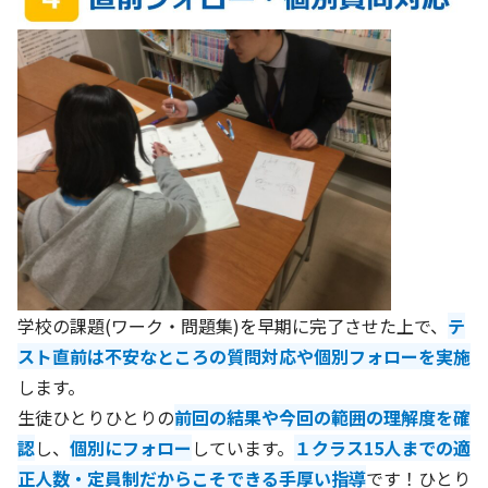
学校の課題(ワーク・問題集)を早期に完了させた上で、
テ
スト直前は不安なところの質問対応や個別フォローを実施
します。
生徒ひとりひとりの
前回の結果や今回の範囲の理解度を確
認
し、
個別にフォロー
しています。
１クラス15人までの適
正人数・定員制だからこそできる手厚い指導
です！ひとり