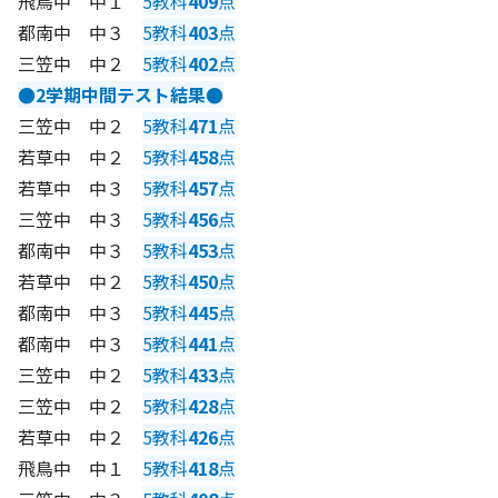
飛鳥中 中１
5教科
409
点
都南中 中３
5教科
403
点
三笠中 中２
5教科
402
点
●2学期中間テスト結果●
三笠中 中２
5教科
471
点
若草中 中２
5教科
458
点
若草中 中３
5教科
457
点
三笠中 中３
5教科
456
点
都南中 中３
5教科
453
点
若草中 中２
5教科
450
点
都南中 中３
5教科
445
点
都南中 中３
5教科
441
点
三笠中 中２
5教科
433
点
三笠中 中２
5教科
428
点
若草中 中２
5教科
426
点
飛鳥中 中１
5教科
418
点