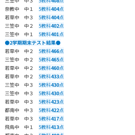
三笠中 中３
5教科
408
点
奈教中 中１
5教科
404
点
若草中 中３
5教科
404
点
三笠中 中２
5教科
402
点
三笠中 中１
5教科
401
点
●2学期期末テスト結果●
若草中 中２
5教科
466
点
三笠中 中２
5教科
465
点
若草中 中２
5教科
460
点
若草中 中２
5教科
433
点
三笠中 中３
5教科
430
点
三笠中 中３
5教科
430
点
若草中 中３
5教科
423
点
都南中 中３
5教科
422
点
若草中 中３
5教科
417
点
飛鳥中 中１
5教科
413
点