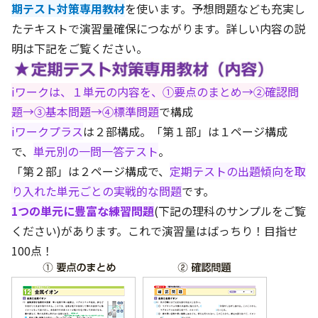
期テスト対策専用教材
を使います。予想問題なども充実し
たテキストで演習量確保につながります。詳しい内容の説
明は下記をご覧ください。
iワークは、１単元の内容を、①要点のまとめ→②確認問
題→③基本問題→④標準問題
で構成
iワークプラス
は２部構成。「第１部」は１ページ構成
で、
単元別の一問一答テスト
。
「第２部」は２ページ構成で、
定期テストの出題傾向を取
り入れた単元ごとの実戦的な問題
です。
1つの単元に豊富な練習問題
(下記の理科のサンプルをご覧
ください)があります。これで演習量はばっちり！目指せ
100点！