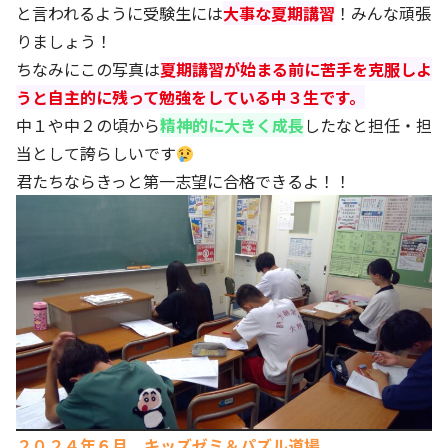
と言われるように受験生には
大事な夏期講習
！みんな頑張
りましょう！
ちなみにこの写真は
夏期講習が始まる前に苦手を克服しよ
うと自主的に残って勉強をしている中３生です。
中１や中２の頃から
精神的に大きく成長
したなと担任・担
当として誇らしいです
君たちならきっと第一志望に合格できるよ！！
２０２４年６月 キッズゼミ＆パズル道場