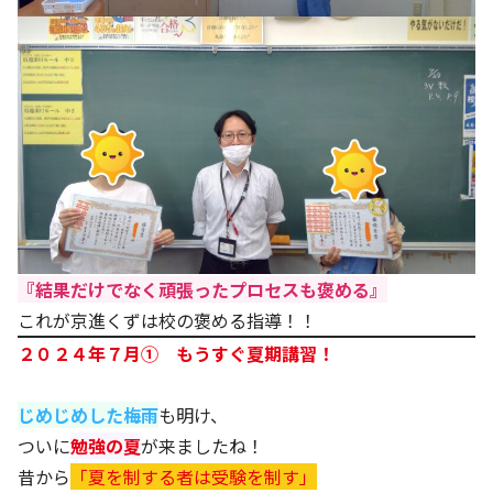
『結果だけでなく頑張ったプロセスも褒める』
これが京進くずは校の褒める指導！！
２０２４年７月① もうすぐ夏期講習！
じめじめした梅雨
も明け、
ついに
勉強の夏
が来ましたね！
昔から
「夏を制する者は受験を制す」