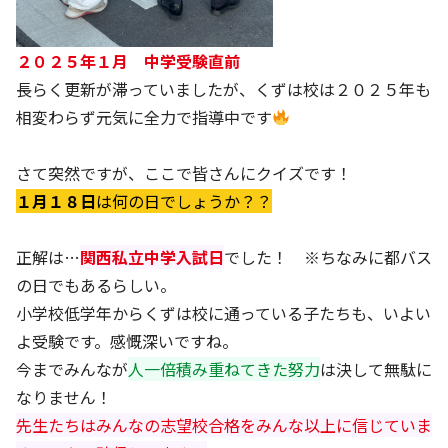
２０２５年１月 中学受験直前
長らく更新が滞っていましたが、くずは校は２０２５年も
相変わらず元気に全力で指導中です
さて突然ですが、ここで皆さんにクイズです！
１月１８日
は何の日でしょうか？？
正解は…
関西私立中学入試日
でした！ ※ちなみに都バス
の日でもあるらしい。
小学校低学年からくずは校に通っている子たちも、いよい
よ受験です。感慨深いですね。
今までみんなが
人一倍積み重ねてきた努力
は決して無駄に
なりません！
先生たちはみんなの志望校合格をみんな以上に信じていま