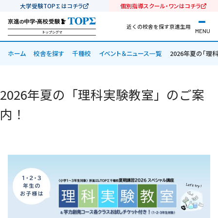
大学受験TOP∑はコチラ
個別指導スクール・ワンはコチラ
近くの校舎を探す
京進生用
MENU
トップシグマ
ホーム
校舎を探す
千種校
イベント＆ニュース一覧
2026年夏の「理
2026年夏の「理科実験教室」のご案
内！